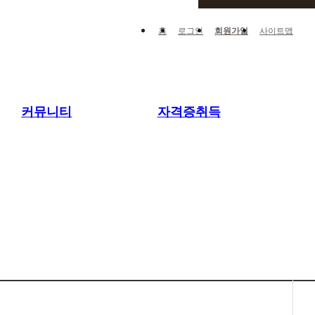
홈
로그인
회원가입
사이트맵
커뮤니티
자격증취득