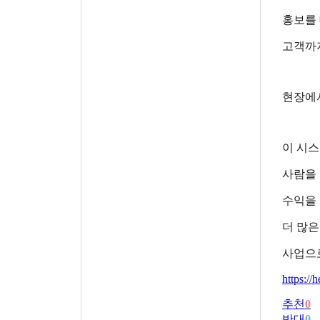
홍보를
고객까
현장에서
이 시
사람을
수익을
더 많은
사업으
https://
추천
0
반대
0