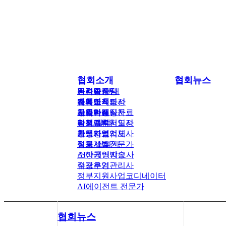
협회소개
협회뉴스
인사말
공지사항
전환마케팅
자격증과정
온라인상담
자격증 안내
조직도
지회소식
유입마케팅
전문교육과정
캠페인
마케팅지도사
오시는길
지회안내
무료마케팅자료
교육과정
자주하는질문
창업지도사
미션
협회앨범
자격증시험일정
정책/칼럼
광고기획지도사
활동영역
보도자료
공식지정업체
가맹사업지도사
협회 소식지
성공사례
점포개발전문가
소상공인방송
AI마케팅지도사
수강후기
점포운영관리사
정부지원사업코디네이터
AI에이전트 전문가
협회뉴스