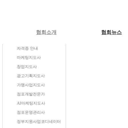
협회소개
협회뉴스
인사말
공지사항
전환마케팅
자격증과정
온라인상담
자격증 안내
조직도
지회소식
유입마케팅
전문교육과정
캠페인
마케팅지도사
오시는길
지회안내
무료마케팅자료
교육과정
자주하는질문
창업지도사
미션
협회앨범
자격증시험일정
정책/칼럼
광고기획지도사
활동영역
보도자료
공식지정업체
가맹사업지도사
협회 소식지
성공사례
점포개발전문가
소상공인방송
AI마케팅지도사
수강후기
점포운영관리사
정부지원사업코디네이터
협회소개