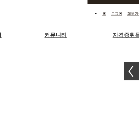
홈
로그인
회원가
램
커뮤니티
자격증취