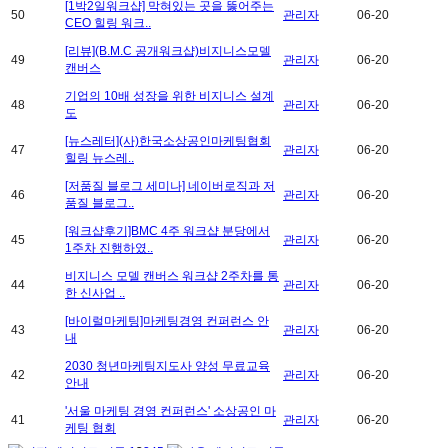
[1박2일워크샵] 막혀있는 곳을 뚫어주는
50
관리자
06-20
CEO 힐링 워크..
[리뷰](B.M.C 공개워크샵)비지니스모델
49
관리자
06-20
캔버스
기업의 10배 성장을 위한 비지니스 설계
48
관리자
06-20
도
[뉴스레터](사)한국소상공인마케팅협회
47
관리자
06-20
힐링 뉴스레..
[저품질 블로그 세미나] 네이버로직과 저
46
관리자
06-20
품질 블로그..
[워크샵후기]BMC 4주 워크샵 분당에서
45
관리자
06-20
1주차 진행하였..
비지니스 모델 캔버스 워크샵 2주차를 통
44
관리자
06-20
한 신사업 ..
[바이럴마케팅]마케팅경영 컨퍼런스 안
43
관리자
06-20
내
2030 청년마케팅지도사 양성 무료교육
42
관리자
06-20
안내
'서울 마케팅 경영 컨퍼런스' 소상공인 마
41
관리자
06-20
케팅 협회