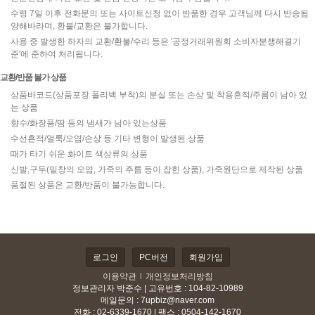
수령 7일 이후 전화문의 또는 사이트신청 없이 반품한 경우 고객님께 다시 반송됨
양해바라며, 환불/교환은 불가합니다.
사용 중 발생한 하자의 교환/환불/수리 등은 '공정거래위원회 소비자분쟁해결기
준'에 준하여 처리됩니다.
교환/반품 불가 상품
상품바코드(상품포장 폴리백 부착)의 분실 또는 손상 및 착용흔적/주름이 남아 있
는 상품
향수/화장품/땀 등의 냄새가 남아 있는상품
수선흔적/얼룩/오염/손상 등 기타 변형이 발생된 상품
때가 타기 쉬운 화이트 색상류의 상품
신발,구두(밑창의 오염, 가죽의 주름 등이 잡힌 상품), 가죽원단으로 제작된 상품
품절된 상품은 교환/반품이 불가능합니다.
로그인
PC버전
회원가입
이용약관
l
개인정보처리방침
정보관리자 박준수 | 고유번호 : 104-82-10989
메일문의 :
7upbiz@naver.com
전화 : 02-6339-1670 | 팩스 : 0504-142-1670