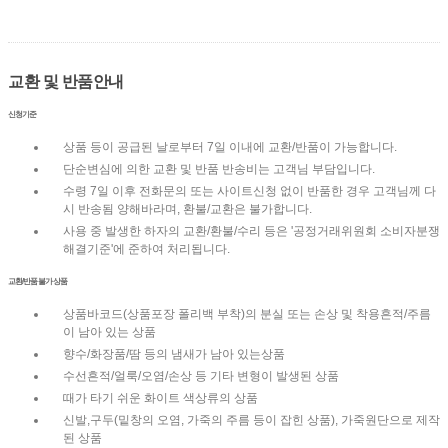
교환 및 반품안내
신청기준
상품 등이 공급된 날로부터 7일 이내에 교환/반품이 가능합니다.
단순변심에 의한 교환 및 반품 반송비는 고객님 부담입니다.
수령 7일 이후 전화문의 또는 사이트신청 없이 반품한 경우 고객님께 다
시 반송됨 양해바라며, 환불/교환은 불가합니다.
사용 중 발생한 하자의 교환/환불/수리 등은 '공정거래위원회 소비자분쟁
해결기준'에 준하여 처리됩니다.
교환/반품 불가 상품
상품바코드(상품포장 폴리백 부착)의 분실 또는 손상 및 착용흔적/주름
이 남아 있는 상품
향수/화장품/땀 등의 냄새가 남아 있는상품
수선흔적/얼룩/오염/손상 등 기타 변형이 발생된 상품
때가 타기 쉬운 화이트 색상류의 상품
신발,구두(밑창의 오염, 가죽의 주름 등이 잡힌 상품), 가죽원단으로 제작
된 상품