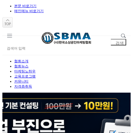
본문 바로가기
메인메뉴 바로가기
협회소개
협회뉴스
마케팅노하우
교육프로그램
커뮤니티
자격증취득