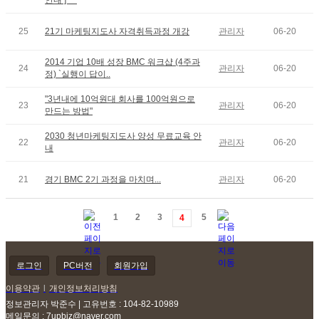
안내 ]***
25
21기 마케팅지도사 자격취득과정 개강
관리자
06-20
2014 기업 10배 성장 BMC 워크샵 (4주과
24
관리자
06-20
정) `실행이 답이..
"3년내에 10억원대 회사를 100억원으로
23
관리자
06-20
만드는 방법"
2030 청년마케팅지도사 양성 무료교육 안
22
관리자
06-20
내
21
경기 BMC 2기 과정을 마치며...
관리자
06-20
1
2
3
5
4
로그인
PC버전
회원가입
이용약관
l
개인정보처리방침
정보관리자 박준수 | 고유번호 : 104-82-10989
메일문의 :
7upbiz@naver.com