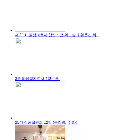
제 11회 일성여행사 창립기념 워크샾에 황문진 회...
3급 마케팅지도사 4강 수업
25기 성공실천회 12강 (종강)및 수료식