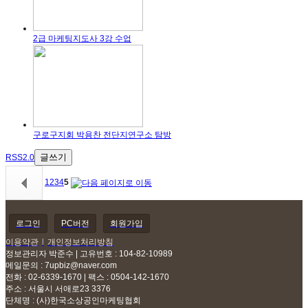
2급 마케팅지도사 3강 수업
구로구지회 박용찬 전단지연구소 탐방
글쓰기
RSS2.0
1
2
3
4
5
로그인
PC버전
회원가입
이용약관
l
개인정보처리방침
정보관리자 박준수 | 고유번호 : 104-82-10989
메일문의 :
7upbiz@naver.com
전화 : 02-6339-1670 | 팩스 : 0504-142-1670
주소 : 서울시 서애로23 3376
단체명 : (사)한국소상공인마케팅협회