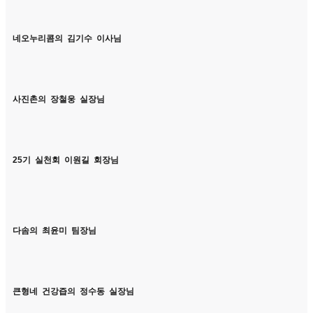
네오누리콤의 김기수 이사님
사진촌의 장철웅 실장님
25기 실천회 이원길 회장님
다솜의 최윤미 팀장님
큰형네 건강즙의 정수동 실장님