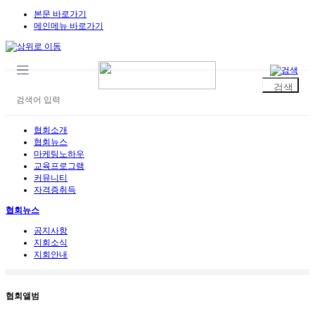
본문 바로가기
메인메뉴 바로가기
협회소개
협회뉴스
마케팅노하우
교육프로그램
커뮤니티
자격증취득
협회뉴스
공지사항
지회소식
지회안내
협회앨범