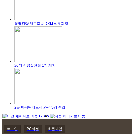
경영전략 재구축 & DRM 실무과정
26기 성공실천회 1강 개강
2급 마케팅지도사 과정 5강 수업
1
2
3
4
5
로그인
PC버전
회원가입