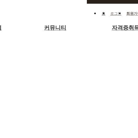
홈
로그인
회원가
램
커뮤니티
자격증취