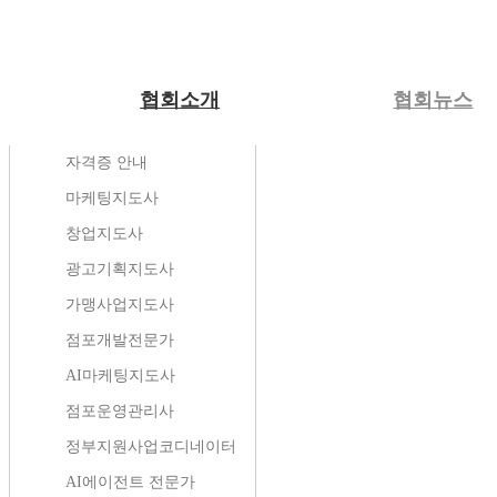
협회소개
협회뉴스
인사말
공지사항
전환마케팅
자격증과정
온라인상담
자격증 안내
조직도
지회소식
유입마케팅
전문교육과정
캠페인
마케팅지도사
오시는길
지회안내
무료마케팅자료
교육과정
자주하는질문
창업지도사
미션
협회앨범
자격증시험일정
정책/칼럼
광고기획지도사
활동영역
보도자료
공식지정업체
가맹사업지도사
협회 소식지
성공사례
점포개발전문가
소상공인방송
AI마케팅지도사
수강후기
점포운영관리사
정부지원사업코디네이터
협회뉴스
AI에이전트 전문가